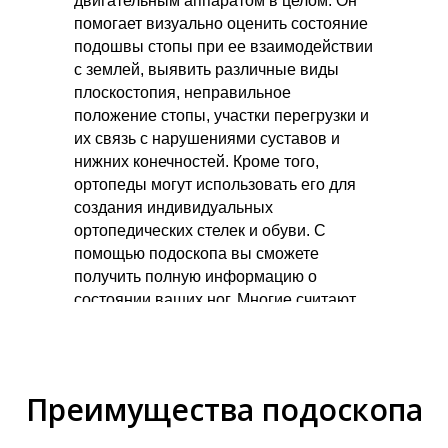
двигательным аппаратом в целом. Он
помогает визуально оценить состояние
подошвы стопы при ее взаимодействии
с землей, выявить различные виды
плоскостопия, неправильное
положение стопы, участки перегрузки и
их связь с нарушениями суставов и
нижних конечностей. Кроме того,
ортопеды могут использовать его для
создания индивидуальных
ортопедических стелек и обуви. С
помощью подоскопа вы сможете
получить полную информацию о
состоянии ваших ног. Многие считают,
что плантограф медицинский прибор
(медицинский плантограф,
медицинский подоскоп, медицинский
плантоскоп, медицинский подоскан,
Преимущества подоскопа
медицинский плантовизор,
медицинский плантоскан), но это