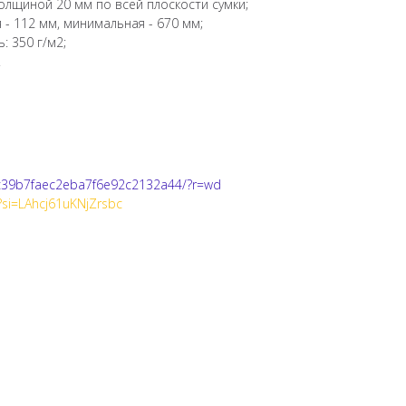
олщиной 20 мм по всей плоскости сумки;
 - 112 мм, минимальная - 670 мм;
: 350 г/м2;
.
7c39b7faec2eba7f6e92c2132a44/?r=wd
si=LAhcj61uKNjZrsbc