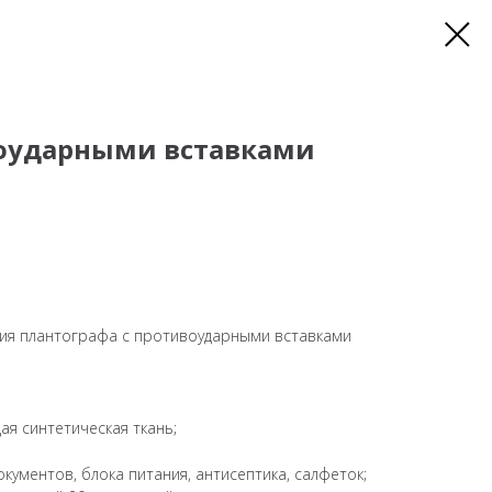
воударными вставками
ния плантографа с противоударными вставками
я синтетическая ткань;
окументов, блока питания, антисептика, салфеток;