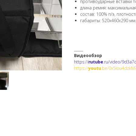
противоударные вставки т
длина ремня: максимальная
состав: 100% п/э, плотность
габариты: 520х460х290 мм
_____
Видеообзор
https://
rutube
.ru/video/9d3a
https://
youtu
.be/0x5lou4dzkM?