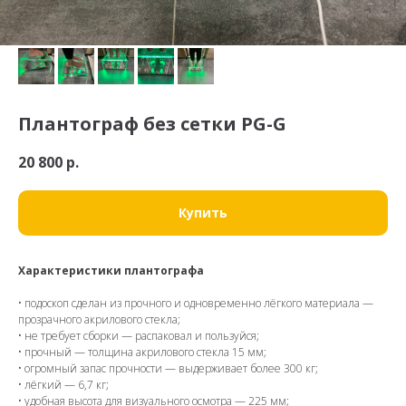
Плантограф без сетки PG-G
20 800
р.
Купить
Характеристики плантографа
• подоскоп сделан из прочного и одновременно лёгкого материала —
прозрачного акрилового стекла;
• не требует сборки — распаковал и пользуйся;
• прочный — толщина акрилового стекла 15 мм;
• огромный запас прочности — выдерживает более 300 кг;
• лёгкий — 6,7 кг;
• удобная высота для визуального осмотра — 225 мм;